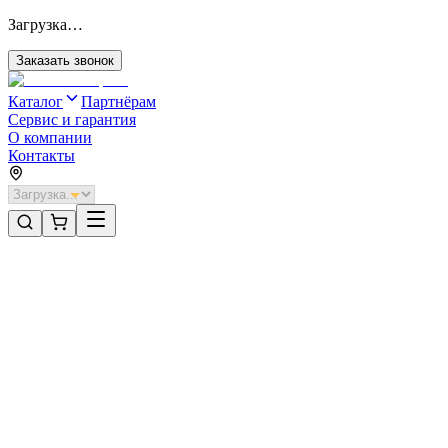
Загрузка…
Заказать звонок
Каталог
Партнёрам
Сервис и гарантия
О компании
Контакты
Главная
/
Категории
/
Шлагбаумы и болларды
/
Болларды
Шлагбаумы и болларды