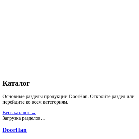
Высота проема, мм
:
1 000–3 000
Ширина проема, мм
:
600–1 500
Просвет, мм
:
От 10 до 200
Получить консультацию
Все товары
Каталог
Основные разделы продукции DoorHan. Откройте раздел или
перейдите ко всем категориям.
Весь каталог →
Загрузка разделов…
DoorHan