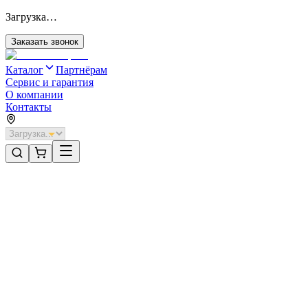
Загрузка…
Заказать звонок
Каталог
Партнёрам
Сервис и гарантия
О компании
Контакты
Главная
/
Категории
/
Системы ограждений
/
Калитка со стальной рамой и c заполнением сварной сеткой
Системы ограждений