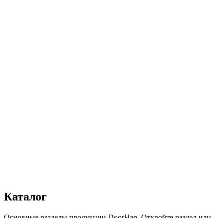
Количество:
1
−
+
Добавить в корзину
Заказать звонок
Каталог
В избранное
Поделиться
Получить консультацию
Все товары
Каталог
Основные разделы продукции DoorHan. Откройте раздел или