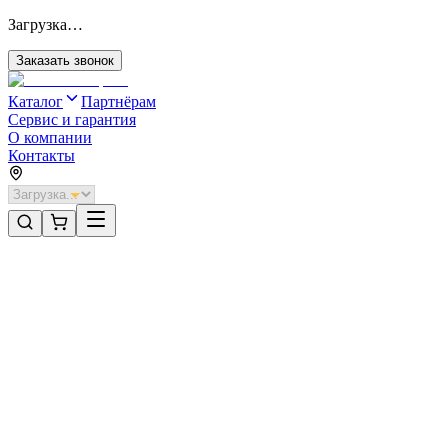
Загрузка…
Заказать звонок
Каталог
Партнёрам
Сервис и гарантия
О компании
Контакты
Главная
/
Категории
/
Системы ограждений
/
Система ограждений DoorHan 149000х1550 цвета RAL 5005
(синий)
Системы ограждений