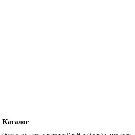
Количество:
1
−
+
Добавить в корзину
Заказать звонок
Каталог
В избранное
Поделиться
Получить консультацию
Все товары
Каталог
Основные разделы продукции DoorHan. Откройте раздел или