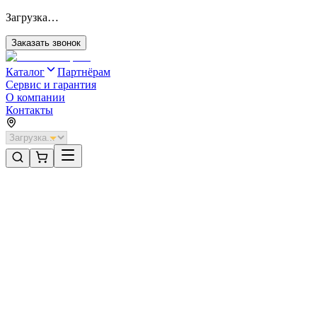
Загрузка…
Заказать звонок
Каталог
Партнёрам
Сервис и гарантия
О компании
Контакты
Главная
/
Категории
/
Системы ограждений
/
Система ограждений DoorHan 17000х2050 цвета RAL 5005
(синий)
Системы ограждений