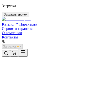
Загрузка…
Заказать звонок
Каталог
Партнёрам
Сервис и гарантия
О компании
Контакты
Главная
/
Категории
/
Системы ограждений
/
Система ограждений DoorHan 43000х2050 цвета RAL 6005
(зелёный)
Системы ограждений