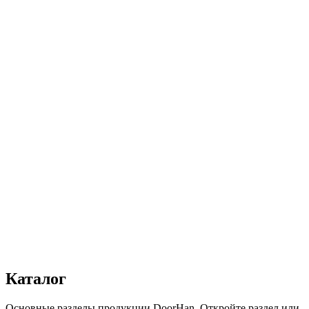
Количество:
1
−
+
Добавить в корзину
Заказать звонок
Каталог
В избранное
Поделиться
Получить консультацию
Все товары
Каталог
Основные разделы продукции DoorHan. Откройте раздел или