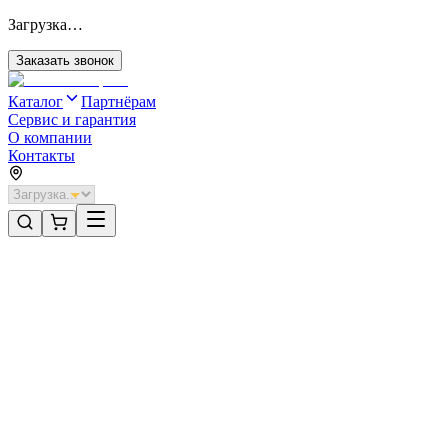
Загрузка…
Заказать звонок
Каталог
Партнёрам
Сервис и гарантия
О компании
Контакты
Главная
/
Категории
/
Автоматика
/
Герметизатор с жесткой рамой серии DSHRD
Автоматика