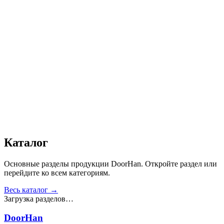
пространства между фурой и зданием.
Ширина конструкции, м
:
3,0; 3,2; 3,4
Высота конструкции, м
:
3,0; 3,2; 3,4; 4,4
Глубина герметизатора, мм
:
600, 900
Получить консультацию
Все товары
Каталог
Основные разделы продукции DoorHan. Откройте раздел или
перейдите ко всем категориям.
Весь каталог →
Загрузка разделов…
DoorHan