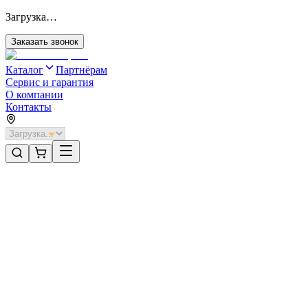
Загрузка…
Заказать звонок
Каталог
Партнёрам
Сервис и гарантия
О компании
Контакты
Главная
/
Категории
/
Технические двери
/
Технические одностворчатые двери
Технические двери