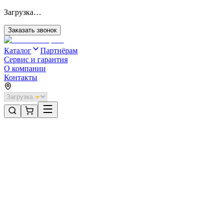
Загрузка…
Заказать звонок
Каталог
Партнёрам
Сервис и гарантия
О компании
Контакты
Главная
/
Категории
/
Технические двери
/
Дверь DoorHan/880/2050/Техническая/одност./глухая/глад./глад