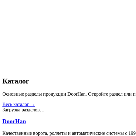
Дизайн
:
«Доска»
Сопротивление статической нагрузке, Н
:
от 2500
Прочность крепления ручек к профилю, Н
:
от 1000
Сопротивление нагрузке ветра, Па
:
от 700
Звукоизоляция, дБ
:
35
Число циклов открытия/закрытия створок
:
от 20 000
Для отапливаемых помещений
:
Да
Материал
:
Сталь
Получить консультацию
Все товары
Каталог
Основные разделы продукции DoorHan. Откройте раздел или пе
Весь каталог →
Загрузка разделов…
DoorHan
Качественные ворота, роллеты и автоматические системы с 199