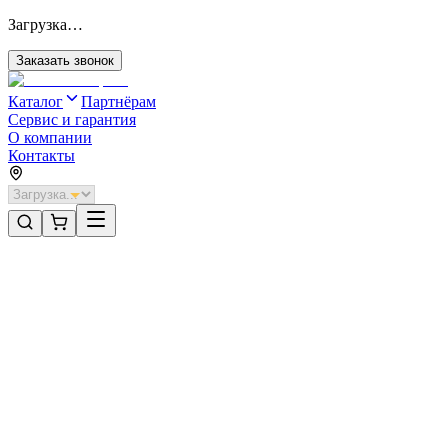
Загрузка…
Заказать звонок
Каталог
Партнёрам
Сервис и гарантия
О компании
Контакты
Главная
/
Категории
/
Секционные ворота для отапливаемых помещений стальные
/
Секционные ворота DoorHan стальные 2300х2600 цвета RAL 70