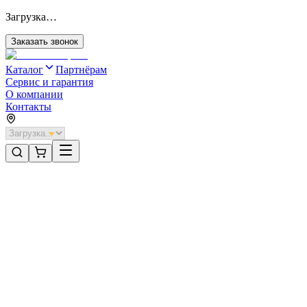
Загрузка…
Заказать звонок
Каталог
Партнёрам
Сервис и гарантия
О компании
Контакты
Главная
/
Категории
/
Секционные ворота для отапливаемых помещений стальные
/
Секционные ворота DoorHan стальные 2300х2700 цвета RAL
3005 (бордовый) с дизайном «филенка» с автоматикой