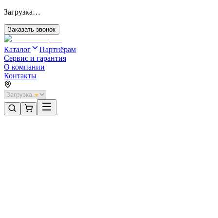
Загрузка…
Заказать звонок
Каталог
Партнёрам
Сервис и гарантия
О компании
Контакты
Главная
/
Категории
/
Секционные ворота для отапливаемых помещений стальные
/
Секционные ворота DoorHan стальные 2300х2900 цвета RAL 70