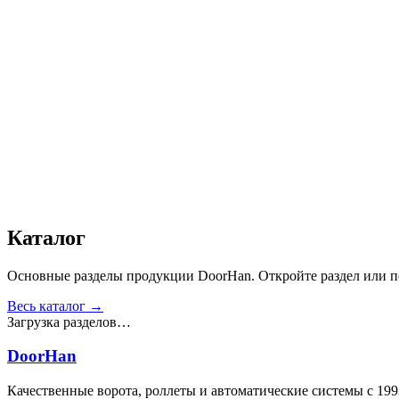
Дизайн
:
«Доска»
Сопротивление статической нагрузке, Н
:
от 2500
Прочность крепления ручек к профилю, Н
:
от 1000
Сопротивление нагрузке ветра, Па
:
от 700
Звукоизоляция, дБ
:
35
Число циклов открытия/закрытия створок
:
от 20 000
Для отапливаемых помещений
:
Да
Материал
:
Сталь
Получить консультацию
Все товары
Каталог
Основные разделы продукции DoorHan. Откройте раздел или пе
Весь каталог →
Загрузка разделов…
DoorHan
Качественные ворота, роллеты и автоматические системы с 199