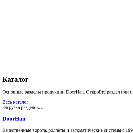
Дизайн
:
«Филенка»
Сопротивление статической нагрузке, Н
:
от 2500
Прочность крепления ручек к профилю, Н
:
от 1000
Сопротивление нагрузке ветра, Па
:
от 700
Звукоизоляция, дБ
:
35
Число циклов открытия/закрытия створок
:
от 20 000
Для отапливаемых помещений
:
Да
Материал
:
Сталь
Получить консультацию
Все товары
Каталог
Основные разделы продукции DoorHan. Откройте раздел или пе
Весь каталог →
Загрузка разделов…
DoorHan
Качественные ворота, роллеты и автоматические системы с 199