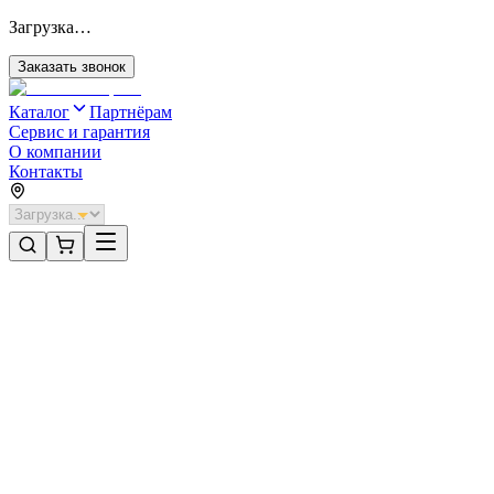
Загрузка…
Заказать звонок
Каталог
Партнёрам
Сервис и гарантия
О компании
Контакты
Главная
/
Категории
/
Секционные ворота для отапливаемых помещений стальные
/
Секционные ворота DoorHan стальные 2400х3000 цвета RAL 60