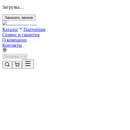
Загрузка…
Заказать звонок
Каталог
Партнёрам
Сервис и гарантия
О компании
Контакты
Главная
/
Категории
/
Секционные ворота для отапливаемых помещений стальные
/
Секционные ворота DoorHan стальные 2800х3000 цвета RAL 70