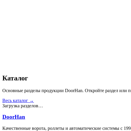
Дизайн
:
«Волна»
Сопротивление статической нагрузке, Н
:
от 2500
Прочность крепления ручек к профилю, Н
:
от 1000
Сопротивление нагрузке ветра, Па
:
от 700
Звукоизоляция, дБ
:
35
Число циклов открытия/закрытия створок
:
от 20 000
Для отапливаемых помещений
:
Да
Материал
:
Сталь
Получить консультацию
Все товары
Каталог
Основные разделы продукции DoorHan. Откройте раздел или пе
Весь каталог →
Загрузка разделов…
DoorHan
Качественные ворота, роллеты и автоматические системы с 199