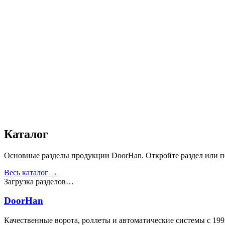
Дизайн
:
«Волна»
Сопротивление статической нагрузке, Н
:
от 2500
Прочность крепления ручек к профилю, Н
:
от 1000
Сопротивление нагрузке ветра, Па
:
от 700
Звукоизоляция, дБ
:
35
Число циклов открытия/закрытия створок
:
от 20 000
Для отапливаемых помещений
:
Да
Материал
:
Сталь
Получить консультацию
Все товары
Каталог
Основные разделы продукции DoorHan. Откройте раздел или пе
Весь каталог →
Загрузка разделов…
DoorHan
Качественные ворота, роллеты и автоматические системы с 199