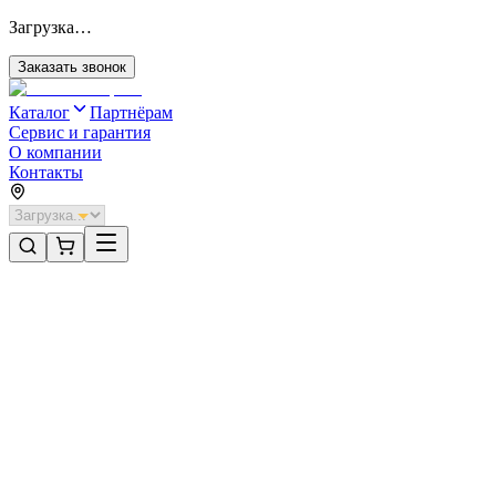
Загрузка…
Заказать звонок
Каталог
Партнёрам
Сервис и гарантия
О компании
Контакты
Главная
/
Категории
/
Секционные ворота для отапливаемых помещений стальные
/
Секционные ворота DoorHan стальные 2900х2000 цвета RAL 30