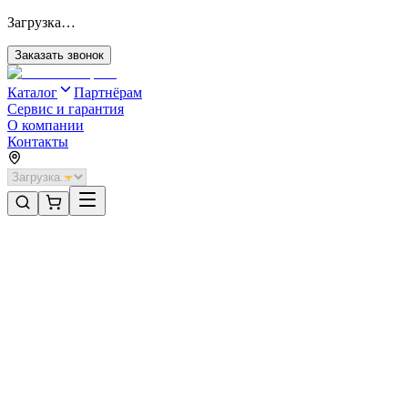
Загрузка…
Заказать звонок
Каталог
Партнёрам
Сервис и гарантия
О компании
Контакты
Главная
/
Категории
/
Секционные ворота для отапливаемых помещений стальные
/
Секционные ворота DoorHan стальные 3000х2000 цвета RAL 30