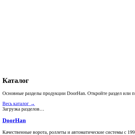
Дизайн
:
«Доска»
Сопротивление статической нагрузке, Н
:
от 2500
Прочность крепления ручек к профилю, Н
:
от 1000
Сопротивление нагрузке ветра, Па
:
от 700
Звукоизоляция, дБ
:
35
Число циклов открытия/закрытия створок
:
от 20 000
Для отапливаемых помещений
:
Да
Материал
:
Сталь
Получить консультацию
Все товары
Каталог
Основные разделы продукции DoorHan. Откройте раздел или пе
Весь каталог →
Загрузка разделов…
DoorHan
Качественные ворота, роллеты и автоматические системы с 199