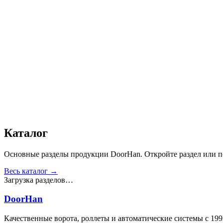
Дизайн
:
«Филенка»
Сопротивление статической нагрузке, Н
:
от 2500
Прочность крепления ручек к профилю, Н
:
от 1000
Сопротивление нагрузке ветра, Па
:
от 700
Звукоизоляция, дБ
:
35
Число циклов открытия/закрытия створок
:
от 20 000
Для отапливаемых помещений
:
Да
Материал
:
Сталь
Получить консультацию
Все товары
Каталог
Основные разделы продукции DoorHan. Откройте раздел или пе
Весь каталог →
Загрузка разделов…
DoorHan
Качественные ворота, роллеты и автоматические системы с 199