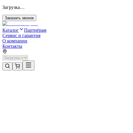
Загрузка…
Заказать звонок
Каталог
Партнёрам
Сервис и гарантия
О компании
Контакты
Главная
/
Категории
/
Секционные ворота для отапливаемых помещений стальные
/
Секционные ворота DoorHan стальные 3200х2000 цвета RAL 50