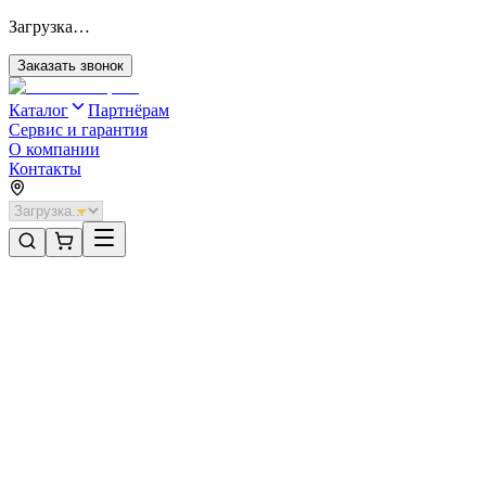
Загрузка…
Заказать звонок
Каталог
Партнёрам
Сервис и гарантия
О компании
Контакты
Главная
/
Категории
/
Секционные ворота для отапливаемых помещений стальные
/
Секционные ворота DoorHan стальные 3200х2700 цвета RAL
9003 (белый) с дизайном «волна» с автоматикой