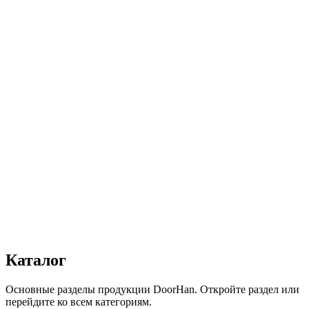
Ширина, мм
:
3200
Высота, мм
:
2700
Цвет
:
Белый
Автоматика
:
Да
Дизайн
:
«Волна»
Сопротивление статической нагрузке, Н
:
от 2500
Прочность крепления ручек к профилю, Н
:
от 1000
Сопротивление нагрузке ветра, Па
:
от 700
Звукоизоляция, дБ
:
35
Число циклов открытия/закрытия створок
:
от 20 000
Для отапливаемых помещений
:
Да
Материал
:
Сталь
Получить консультацию
Все товары
Каталог
Основные разделы продукции DoorHan. Откройте раздел или
перейдите ко всем категориям.