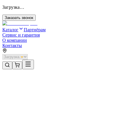
Загрузка…
Заказать звонок
Каталог
Партнёрам
Сервис и гарантия
О компании
Контакты
Главная
/
Категории
/
Секционные ворота для отапливаемых помещений стальные
/
Секционные ворота DoorHan стальные 3400х2200 цвета RAL
3005 (бордовый) с дизайном «волна» с автоматикой