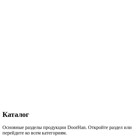
Ширина, мм
:
3400
Высота, мм
:
2500
Цвет
:
Серый
Автоматика
:
Да
Дизайн
:
«Волна»
Сопротивление статической нагрузке, Н
:
от 2500
Прочность крепления ручек к профилю, Н
:
от 1000
Сопротивление нагрузке ветра, Па
:
от 700
Звукоизоляция, дБ
:
35
Число циклов открытия/закрытия створок
:
от 20 000
Для отапливаемых помещений
:
Да
Материал
:
Сталь
Получить консультацию
Все товары
Каталог
Основные разделы продукции DoorHan. Откройте раздел или
перейдите ко всем категориям.