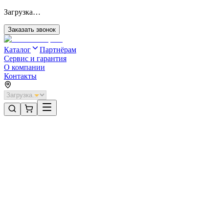
Загрузка…
Заказать звонок
Каталог
Партнёрам
Сервис и гарантия
О компании
Контакты
Главная
/
Категории
/
Секционные ворота для отапливаемых помещений стальные
/
Секционные ворота DoorHan стальные 3400х2500 цвета RAL
7004 (серый) с дизайном «волна» с автоматикой