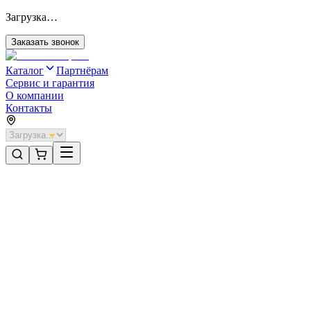
Загрузка…
Заказать звонок
Каталог
Партнёрам
Сервис и гарантия
О компании
Контакты
Главная
/
Категории
/
Секционные ворота для отапливаемых помещений стальные
/
Секционные ворота DoorHan стальные 3800х2200 цвета RAL
1014 (бежевый) с дизайном «широкая центральная полоса» без
автоматики