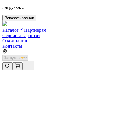
Загрузка…
Заказать звонок
Каталог
Партнёрам
Сервис и гарантия
О компании
Контакты
Главная
/
Категории
/
Секционные ворота для отапливаемых помещений стальные
/
Секционные ворота DoorHan стальные 3900х2000 цвета RAL
3005 (бордовый) с дизайном «широкая центральная полоса»
без автоматики