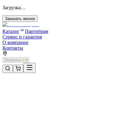
Загрузка…
Заказать звонок
Каталог
Партнёрам
Сервис и гарантия
О компании
Контакты
Главная
/
Категории
/
Секционные ворота для отапливаемых помещений стальные
/
Секционные ворота DoorHan стальные 4000х2000 цвета RAL
3005 (бордовый) с дизайном «доска» с автоматикой