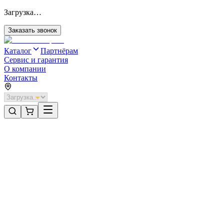
Загрузка…
Заказать звонок
Каталог
Партнёрам
Сервис и гарантия
О компании
Контакты
Главная
/
Категории
/
Секционные ворота для отапливаемых помещений стальные
/
Секционные ворота DoorHan стальные 4200х2200 цвета RAL
3000 (коричневый) с дизайном «широкая центральная полоса»
без автоматики