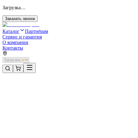
Загрузка…
Заказать звонок
Каталог
Партнёрам
Сервис и гарантия
О компании
Контакты
Главная
/
Категории
/
Секционные ворота для отапливаемых помещений стальные
/
Секционные ворота DoorHan стальные 4400х2100 цвета RAL
3000 (коричневый) с дизайном «волна» без автоматики