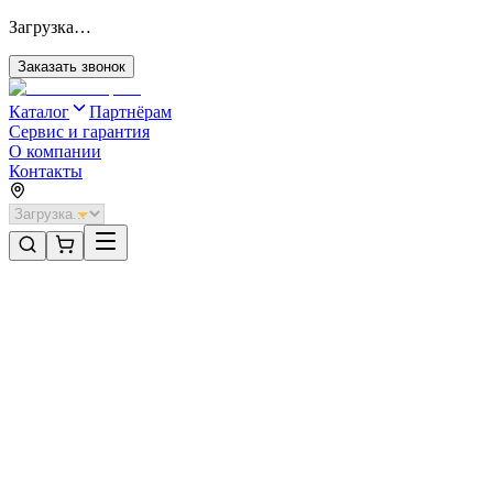
Загрузка…
Заказать звонок
Каталог
Партнёрам
Сервис и гарантия
О компании
Контакты
Главная
/
Категории
/
Секционные ворота для отапливаемых помещений стальные
/
Секционные ворота DoorHan стальные 4600х2300 цвета RAL
9006 (серебристый) с дизайном «филенка» без автоматики
Секционные ворота для отапливаемых помещений стальные