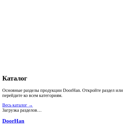
Дизайн
:
«Филенка»
Сопротивление статической нагрузке, Н
:
от 2500
Прочность крепления ручек к профилю, Н
:
от 1000
Сопротивление нагрузке ветра, Па
:
от 700
Звукоизоляция, дБ
:
35
Число циклов открытия/закрытия створок
:
от 20 000
Для отапливаемых помещений
:
Да
Материал
:
Сталь
Получить консультацию
Все товары
Каталог
Основные разделы продукции DoorHan. Откройте раздел или
перейдите ко всем категориям.
Весь каталог →
Загрузка разделов…
DoorHan