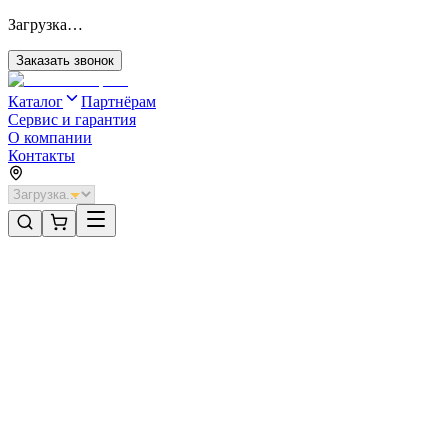
Загрузка…
Заказать звонок
Каталог
Партнёрам
Сервис и гарантия
О компании
Контакты
Главная
/
Категории
/
Секционные ворота для отапливаемых помещений стальные
/
Секционные ворота DoorHan стальные 4600х3000 цвета RAL
6005 (зелёный) с дизайном «широкая центральная полоса» без
автоматики