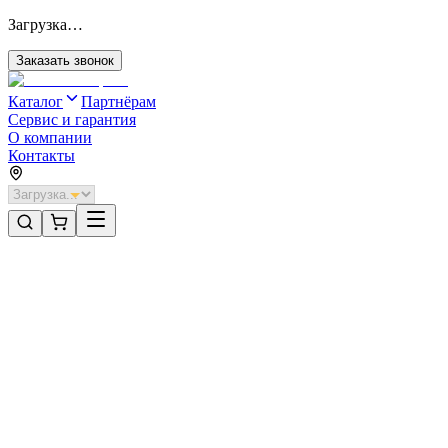
Загрузка…
Заказать звонок
Каталог
Партнёрам
Сервис и гарантия
О компании
Контакты
Главная
/
Категории
/
Секционные ворота для отапливаемых помещений стальные
/
Секционные ворота DoorHan стальные 4700х2700 цвета RAL
8017 (коричнево-красный) с дизайном «филенка» без
автоматики