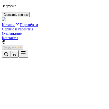
Загрузка…
Заказать звонок
Каталог
Партнёрам
Сервис и гарантия
О компании
Контакты
Главная
/
Категории
/
Секционные ворота для отапливаемых помещений стальные
/
Секционные ворота DoorHan стальные 4800х2400 цвета RAL 90