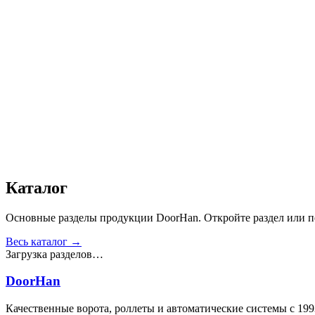
Дизайн
:
«Филенка»
Сопротивление статической нагрузке, Н
:
от 2500
Прочность крепления ручек к профилю, Н
:
от 1000
Сопротивление нагрузке ветра, Па
:
от 700
Звукоизоляция, дБ
:
35
Число циклов открытия/закрытия створок
:
от 20 000
Для отапливаемых помещений
:
Да
Материал
:
Сталь
Получить консультацию
Все товары
Каталог
Основные разделы продукции DoorHan. Откройте раздел или пе
Весь каталог →
Загрузка разделов…
DoorHan
Качественные ворота, роллеты и автоматические системы с 199