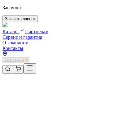
Загрузка…
Заказать звонок
Каталог
Партнёрам
Сервис и гарантия
О компании
Контакты
Главная
/
Категории
/
Секционные ворота для отапливаемых помещений стальные
/
Секционные ворота DoorHan стальные 5000х2100 цвета RAL
3000 (красный) с дизайном «волна» с автоматикой