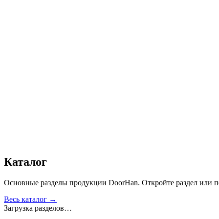
Количество:
1
−
+
Добавить в корзину
Заказать звонок
Каталог
В избранное
Поделиться
Получить консультацию
Все товары
Каталог
Основные разделы продукции DoorHan. Откройте раздел или пе
Весь каталог →
Загрузка разделов…