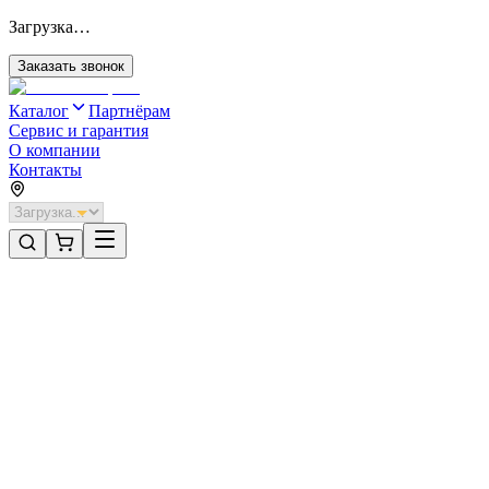
Загрузка…
Заказать звонок
Каталог
Партнёрам
Сервис и гарантия
О компании
Контакты
Главная
/
Категории
/
Герметизаторы со складной рамой
/
Герметизатор зановесочного типа со складной рамой 3000 х
Герметизаторы со складной рамой