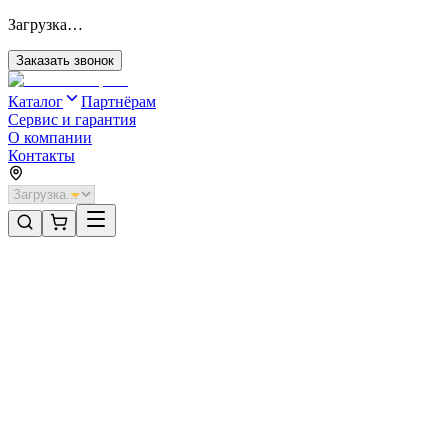
Загрузка…
Заказать звонок
Каталог
Партнёрам
Сервис и гарантия
О компании
Контакты
Главная
/
Категории
/
Промышленные ворота
/
Распашные ворота DoorHan 3100х1500 цвета RAL 7016
(антрацит) с дизайном «доска» с автоматикой