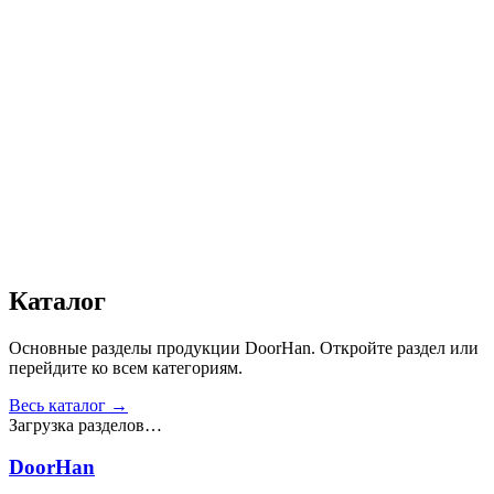
Автоматика
:
Да
Дизайн
:
«Доска»
Сопротивление статической нагрузке, Н
:
от 2500
Прочность крепления ручек к профилю, Н
:
от 1000
Сопротивление нагрузке ветра, Па
:
от 700
Звукоизоляция, дБ
:
35
Число циклов открытия/закрытия створок
:
от 20 000
Получить консультацию
Все товары
Каталог
Основные разделы продукции DoorHan. Откройте раздел или
перейдите ко всем категориям.
Весь каталог →
Загрузка разделов…
DoorHan