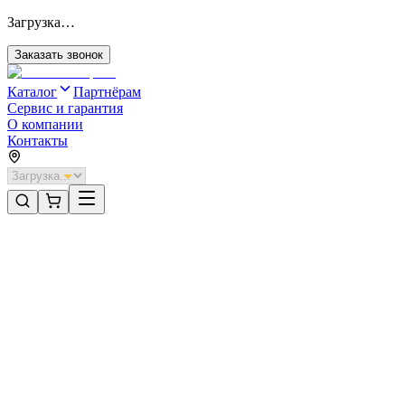
Загрузка…
Заказать звонок
Каталог
Партнёрам
Сервис и гарантия
О компании
Контакты
Главная
/
Категории
/
Промышленные складные, откатные и распашные ворота
/
Промышленные складные ворота без нижней направляющей с
Промышленные складные, откатные и распашные ворота