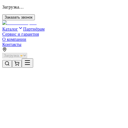
Загрузка…
Заказать звонок
Каталог
Партнёрам
Сервис и гарантия
О компании
Контакты
Главная
/
Категории
/
Промышленные складные, откатные и распашные ворота
/
Промышленные складные ворота с нижней направляющей сер
Промышленные складные, откатные и распашные ворота