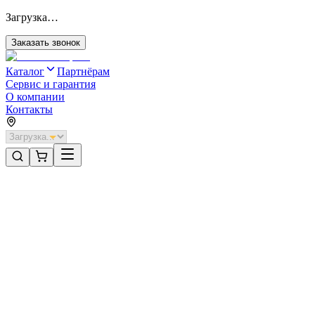
Загрузка…
Заказать звонок
Каталог
Партнёрам
Сервис и гарантия
О компании
Контакты
Главная
/
Категории
/
Промышленные ворота
/
Распашные ворота DoorHan 2000х1300 цвета RAL 9003 (белый)