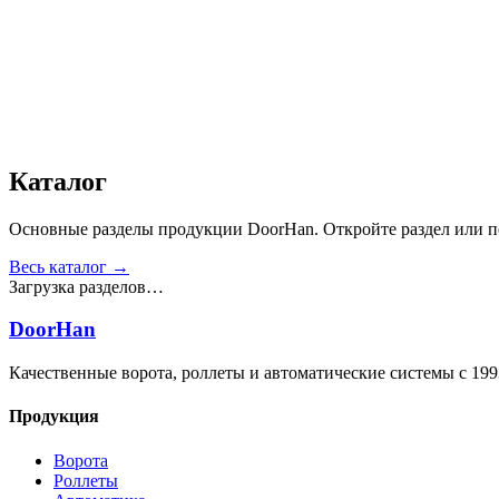
Звукоизоляция, дБ
:
35
Число циклов открытия/закрытия створок
:
от 20 000
Получить консультацию
Все товары
Каталог
Основные разделы продукции DoorHan. Откройте раздел или пе
Весь каталог →
Загрузка разделов…
DoorHan
Качественные ворота, роллеты и автоматические системы с 199
Продукция
Ворота
Роллеты