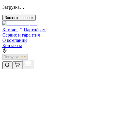
Загрузка…
Заказать звонок
Каталог
Партнёрам
Сервис и гарантия
О компании
Контакты
Главная
/
Категории
/
Промышленные ворота
/
Распашные ворота DoorHan 2100х1000 цвета RAL 7004 (серый)