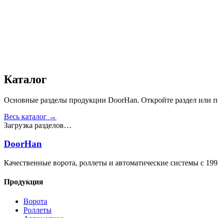
Звукоизоляция, дБ
:
35
Число циклов открытия/закрытия створок
:
от 20 000
Получить консультацию
Все товары
Каталог
Основные разделы продукции DoorHan. Откройте раздел или пе
Весь каталог →
Загрузка разделов…
DoorHan
Качественные ворота, роллеты и автоматические системы с 199
Продукция
Ворота
Роллеты