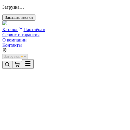
Загрузка…
Заказать звонок
Каталог
Партнёрам
Сервис и гарантия
О компании
Контакты
Главная
/
Категории
/
Промышленные ворота
/
Распашные ворота DoorHan 3500х1500 цвета RAL 3005
(бордовый) с дизайном «филенка» без автоматики