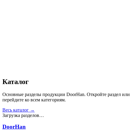
Автоматика
:
Нет
Дизайн
:
«Филенка»
Сопротивление статической нагрузке, Н
:
от 2500
Прочность крепления ручек к профилю, Н
:
от 1000
Сопротивление нагрузке ветра, Па
:
от 700
Звукоизоляция, дБ
:
35
Число циклов открытия/закрытия створок
:
от 20 000
Получить консультацию
Все товары
Каталог
Основные разделы продукции DoorHan. Откройте раздел или
перейдите ко всем категориям.
Весь каталог →
Загрузка разделов…
DoorHan