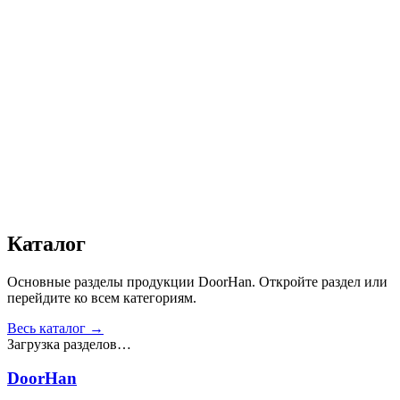
Автоматика
:
Да
Дизайн
:
«Филенка»
Сопротивление статической нагрузке, Н
:
от 2500
Прочность крепления ручек к профилю, Н
:
от 1000
Сопротивление нагрузке ветра, Па
:
от 700
Звукоизоляция, дБ
:
35
Число циклов открытия/закрытия створок
:
от 20 000
Получить консультацию
Все товары
Каталог
Основные разделы продукции DoorHan. Откройте раздел или
перейдите ко всем категориям.
Весь каталог →
Загрузка разделов…
DoorHan