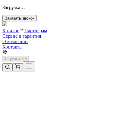
Загрузка…
Заказать звонок
Каталог
Партнёрам
Сервис и гарантия
О компании
Контакты
Главная
/
Категории
/
Промышленные ворота
/
Распашные ворота DoorHan 3600х1800 цвета RAL 7016
(антрацит) с дизайном «филенка» с автоматикой