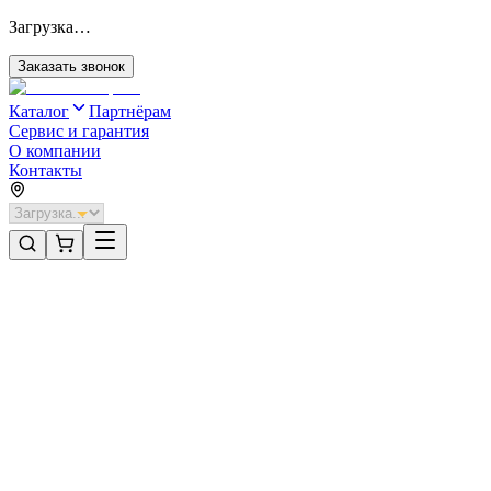
Загрузка…
Заказать звонок
Каталог
Партнёрам
Сервис и гарантия
О компании
Контакты
Главная
/
Категории
/
Промышленные ворота
/
Распашные ворота DoorHan 3700х1500 цвета RAL 6005
(зелёный) с дизайном «доска» с автоматикой