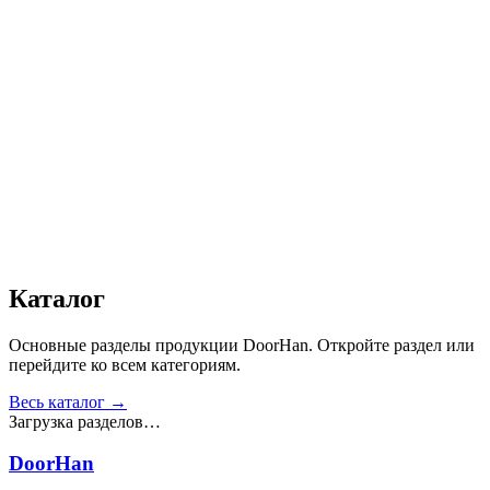
Автоматика
:
Да
Дизайн
:
«Доска»
Сопротивление статической нагрузке, Н
:
от 2500
Прочность крепления ручек к профилю, Н
:
от 1000
Сопротивление нагрузке ветра, Па
:
от 700
Звукоизоляция, дБ
:
35
Число циклов открытия/закрытия створок
:
от 20 000
Получить консультацию
Все товары
Каталог
Основные разделы продукции DoorHan. Откройте раздел или
перейдите ко всем категориям.
Весь каталог →
Загрузка разделов…
DoorHan