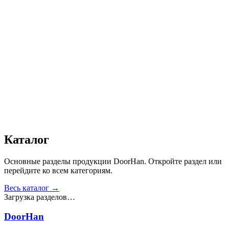
Автоматика
:
Нет
Дизайн
:
«Филенка»
Сопротивление статической нагрузке, Н
:
от 2500
Прочность крепления ручек к профилю, Н
:
от 1000
Сопротивление нагрузке ветра, Па
:
от 700
Звукоизоляция, дБ
:
35
Число циклов открытия/закрытия створок
:
от 20 000
Получить консультацию
Все товары
Каталог
Основные разделы продукции DoorHan. Откройте раздел или
перейдите ко всем категориям.
Весь каталог →
Загрузка разделов…
DoorHan