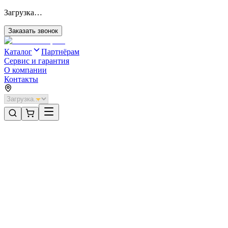
Загрузка…
Заказать звонок
Каталог
Партнёрам
Сервис и гарантия
О компании
Контакты
Главная
/
Категории
/
Промышленные ворота
/
Распашные ворота DoorHan 3700х1600 цвета RAL 5005
(синий) с дизайном «филенка» без автоматики