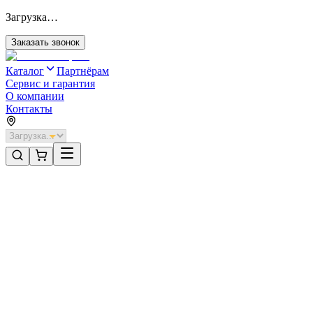
Загрузка…
Заказать звонок
Каталог
Партнёрам
Сервис и гарантия
О компании
Контакты
Главная
/
Категории
/
Промышленные ворота
/
Распашные ворота DoorHan 3800х1100 цвета RAL 1014
(бежевый) с дизайном «филенка» без автоматики