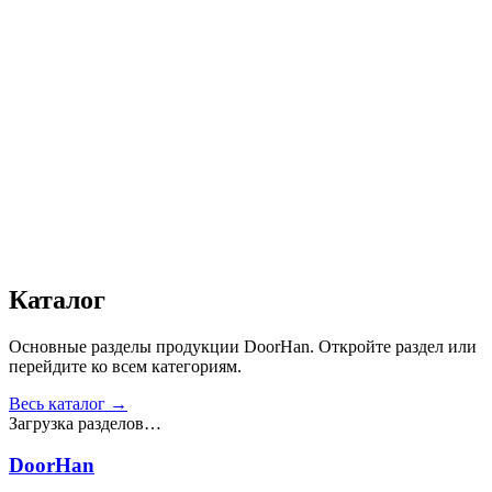
Автоматика
:
Нет
Дизайн
:
«Филенка»
Сопротивление статической нагрузке, Н
:
от 2500
Прочность крепления ручек к профилю, Н
:
от 1000
Сопротивление нагрузке ветра, Па
:
от 700
Звукоизоляция, дБ
:
35
Число циклов открытия/закрытия створок
:
от 20 000
Получить консультацию
Все товары
Каталог
Основные разделы продукции DoorHan. Откройте раздел или
перейдите ко всем категориям.
Весь каталог →
Загрузка разделов…
DoorHan