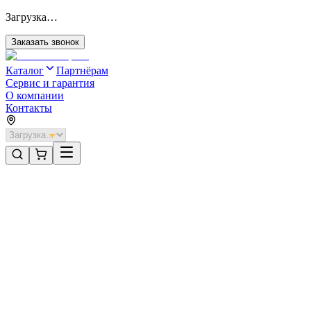
Загрузка…
Заказать звонок
Каталог
Партнёрам
Сервис и гарантия
О компании
Контакты
Главная
/
Категории
/
Промышленные ворота
/
Распашные ворота DoorHan 4100х1700 цвета RAL 6005
(зелёный) с дизайном «доска» без автоматики