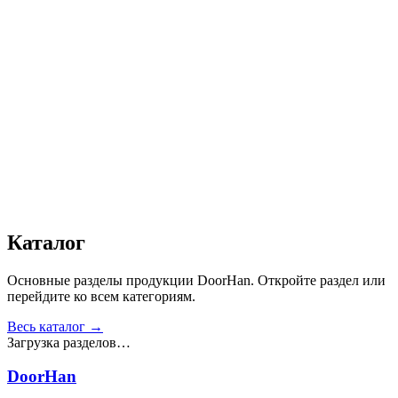
Автоматика
:
Нет
Дизайн
:
«Доска»
Сопротивление статической нагрузке, Н
:
от 2500
Прочность крепления ручек к профилю, Н
:
от 1000
Сопротивление нагрузке ветра, Па
:
от 700
Звукоизоляция, дБ
:
35
Число циклов открытия/закрытия створок
:
от 20 000
Получить консультацию
Все товары
Каталог
Основные разделы продукции DoorHan. Откройте раздел или
перейдите ко всем категориям.
Весь каталог →
Загрузка разделов…
DoorHan