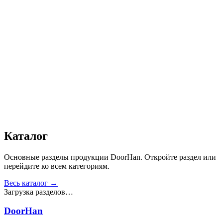
Автоматика
:
Да
Дизайн
:
«Доска»
Сопротивление статической нагрузке, Н
:
от 2500
Прочность крепления ручек к профилю, Н
:
от 1000
Сопротивление нагрузке ветра, Па
:
от 700
Звукоизоляция, дБ
:
35
Число циклов открытия/закрытия створок
:
от 20 000
Получить консультацию
Все товары
Каталог
Основные разделы продукции DoorHan. Откройте раздел или
перейдите ко всем категориям.
Весь каталог →
Загрузка разделов…
DoorHan