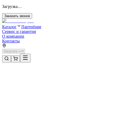
Загрузка…
Заказать звонок
Каталог
Партнёрам
Сервис и гарантия
О компании
Контакты
Главная
/
Категории
/
Промышленные ворота
/
Распашные ворота DoorHan 4200х1900 цвета RAL 3000
(красный) с дизайном «доска» с автоматикой