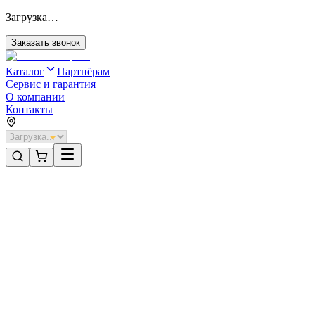
Загрузка…
Заказать звонок
Каталог
Партнёрам
Сервис и гарантия
О компании
Контакты
Главная
/
Категории
/
Промышленные ворота
/
Распашные ворота DoorHan 4300х1200 цвета RAL 3000
(красный) с дизайном «доска» с автоматикой