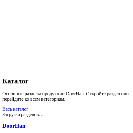
Автоматика
:
Да
Дизайн
:
«Доска»
Сопротивление статической нагрузке, Н
:
от 2500
Прочность крепления ручек к профилю, Н
:
от 1000
Сопротивление нагрузке ветра, Па
:
от 700
Звукоизоляция, дБ
:
35
Число циклов открытия/закрытия створок
:
от 20 000
Получить консультацию
Все товары
Каталог
Основные разделы продукции DoorHan. Откройте раздел или
перейдите ко всем категориям.
Весь каталог →
Загрузка разделов…
DoorHan