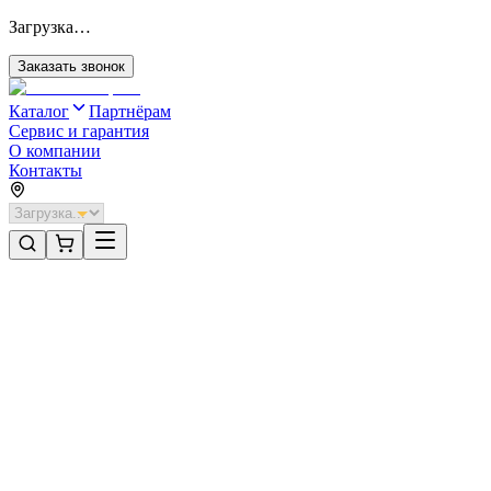
Загрузка…
Заказать звонок
Каталог
Партнёрам
Сервис и гарантия
О компании
Контакты
Главная
/
Категории
/
Промышленные ворота
/
Распашные ворота DoorHan 4400х1700 цвета RAL 8017
(коричнево-красный) с дизайном «филенка» без автоматики