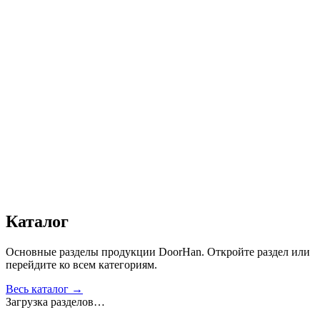
Ширина, мм
:
4400
Высота, мм
:
1700
Цвет
:
Коричнево-красный
Автоматика
:
Нет
Дизайн
:
«Филенка»
Сопротивление статической нагрузке, Н
:
от 2500
Прочность крепления ручек к профилю, Н
:
от 1000
Сопротивление нагрузке ветра, Па
:
от 700
Звукоизоляция, дБ
:
35
Число циклов открытия/закрытия створок
:
от 20 000
Получить консультацию
Все товары
Каталог
Основные разделы продукции DoorHan. Откройте раздел или
перейдите ко всем категориям.
Весь каталог →
Загрузка разделов…