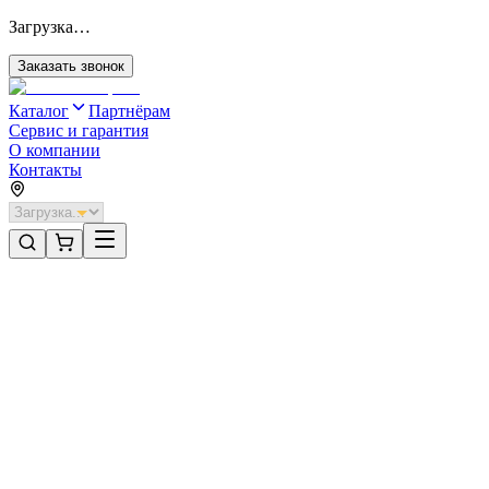
Загрузка…
Заказать звонок
Каталог
Партнёрам
Сервис и гарантия
О компании
Контакты
Главная
/
Категории
/
Промышленные ворота
/
Распашные ворота DoorHan 4600х1100 цвета RAL 7016
(антрацит) с дизайном «доска» с автоматикой