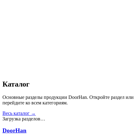
Автоматика
:
Да
Дизайн
:
«Доска»
Сопротивление статической нагрузке, Н
:
от 2500
Прочность крепления ручек к профилю, Н
:
от 1000
Сопротивление нагрузке ветра, Па
:
от 700
Звукоизоляция, дБ
:
35
Число циклов открытия/закрытия створок
:
от 20 000
Получить консультацию
Все товары
Каталог
Основные разделы продукции DoorHan. Откройте раздел или
перейдите ко всем категориям.
Весь каталог →
Загрузка разделов…
DoorHan