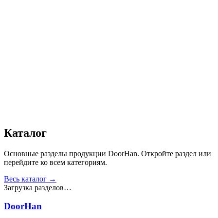
Автоматика
:
Нет
Дизайн
:
«Доска»
Сопротивление статической нагрузке, Н
:
от 2500
Прочность крепления ручек к профилю, Н
:
от 1000
Сопротивление нагрузке ветра, Па
:
от 700
Звукоизоляция, дБ
:
35
Число циклов открытия/закрытия створок
:
от 20 000
Получить консультацию
Все товары
Каталог
Основные разделы продукции DoorHan. Откройте раздел или
перейдите ко всем категориям.
Весь каталог →
Загрузка разделов…
DoorHan