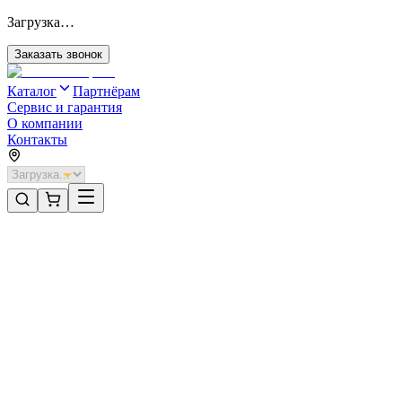
Загрузка…
Заказать звонок
Каталог
Партнёрам
Сервис и гарантия
О компании
Контакты
Главная
/
Категории
/
Промышленные ворота
/
Распашные ворота DoorHan 4700х1000 цвета RAL 7016
(антрацит) с дизайном «доска» без автоматики