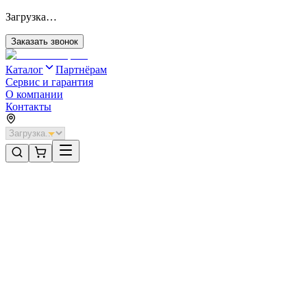
Загрузка…
Заказать звонок
Каталог
Партнёрам
Сервис и гарантия
О компании
Контакты
Главная
/
Категории
/
Промышленные ворота
/
Распашные ворота DoorHan 4900х1800 цвета RAL 6005
(зелёный) с дизайном «филенка» без автоматики