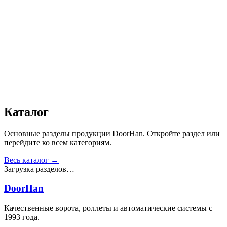
Сопротивление статической нагрузке, Н
:
от 2500
Прочность крепления ручек к профилю, Н
:
от 1000
Сопротивление нагрузке ветра, Па
:
от 700
Звукоизоляция, дБ
:
35
Число циклов открытия/закрытия створок
:
от 20 000
Получить консультацию
Все товары
Каталог
Основные разделы продукции DoorHan. Откройте раздел или
перейдите ко всем категориям.
Весь каталог →
Загрузка разделов…
DoorHan
Качественные ворота, роллеты и автоматические системы с
1993 года.