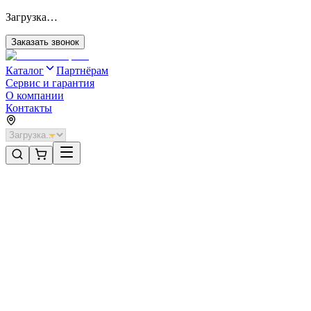
Загрузка…
Заказать звонок
Каталог
Партнёрам
Сервис и гарантия
О компании
Контакты
Главная
/
Категории
/
Рольставни невзломостойкие без автоматики
/
Рольставни DoorHan 2000х1700 цвета RAL 5005 (синий)
невзломостойкие без автоматики