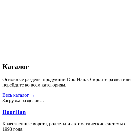
Сопротивление статической нагрузке, Н
:
от 2500
Прочность крепления ручек к профилю, Н
:
от 1000
Сопротивление нагрузке ветра, Па
:
от 700
Звукоизоляция, дБ
:
35
Число циклов открытия/закрытия створок
:
от 20 000
Получить консультацию
Все товары
Каталог
Основные разделы продукции DoorHan. Откройте раздел или
перейдите ко всем категориям.
Весь каталог →
Загрузка разделов…
DoorHan
Качественные ворота, роллеты и автоматические системы с
1993 года.