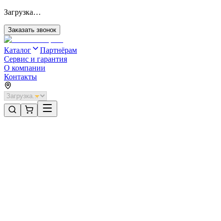
Загрузка…
Заказать звонок
Каталог
Партнёрам
Сервис и гарантия
О компании
Контакты
Главная
/
Категории
/
Рольставни взломостойкие с автоматикой
/
Рольставни DoorHan 2400х1000 цвета RAL 1014 (бежевый)
взломостойкие с автоматикой