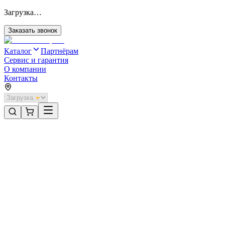
Загрузка…
Заказать звонок
Каталог
Партнёрам
Сервис и гарантия
О компании
Контакты
Главная
/
Категории
/
Рольставни взломостойкие без автоматики
/
Рольставни DoorHan 2500х1400 цвета RAL 9006
(серебристый) взломостойкие без автоматики
Рольставни взломостойкие без автоматики